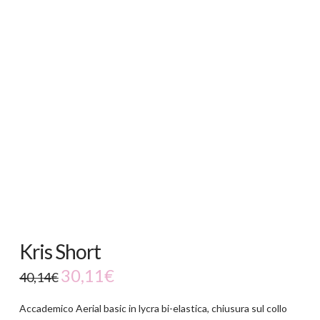
-25%
Kris Short
30,11
€
40,14
€
Accademico Aerial basic in lycra bi-elastica, chiusura sul collo