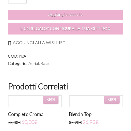
Short
quantità
Aggiungi al carrello
È UN REGALO? CONFIGURA LA TUA GIFT BOX
AGGIUNGI ALLA WISHLIST
COD:
N/A
Categorie:
Aerial
,
Basic
Prodotti Correlati
-20%
-25%
Completo Croma
Blenda Top
Il
Il
60,00
€
26,93
€
75,00
€
35,90
€
prezzo
prezzo
Questo
originale
attuale