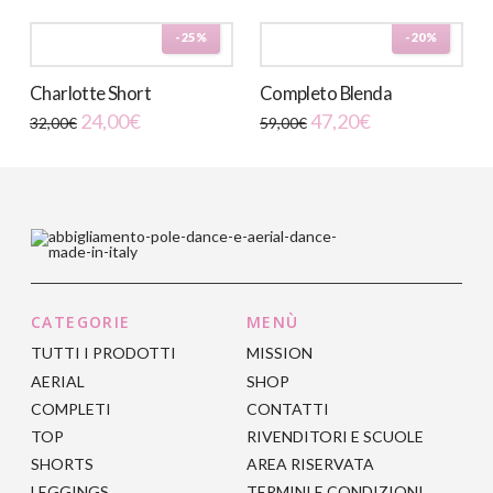
era:
è:
prodotto
75,00€.
60,00€.
-25%
-20%
ha
più
Charlotte Short
Completo Blenda
varianti.
Il
Il
24,00
€
47,20
€
32,00
€
59,00
€
Le
prezzo
prezzo
Questo
originale
attuale
opzioni
era:
è:
prodotto
59,00€.
47,20€.
possono
ha
essere
più
scelte
varianti.
nella
Le
pagina
opzioni
del
CATEGORIE
MENÙ
possono
prodotto
TUTTI I PRODOTTI
MISSION
essere
AERIAL
SHOP
scelte
COMPLETI
CONTATTI
nella
TOP
RIVENDITORI E SCUOLE
pagina
SHORTS
AREA RISERVATA
del
LEGGINGS
TERMINI E CONDIZIONI