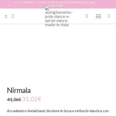
TUTTI I PRODOTTI SONO COMPLETAMENTE PERSONALIZZABILI -
CLICCA QUI
-25%
Nirmala
31,02
€
41,36
€
Accademico Aerial basic bicolore in lycra e retina bi-elastica con