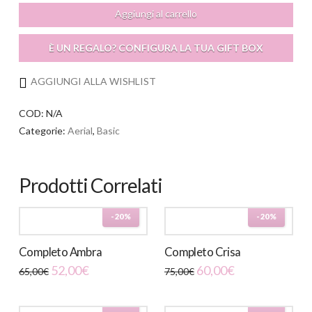
Aggiungi al carrello
È UN REGALO? CONFIGURA LA TUA GIFT BOX
AGGIUNGI ALLA WISHLIST
COD:
N/A
Categorie:
Aerial
,
Basic
Prodotti Correlati
-20%
-20%
Completo Ambra
Completo Crisa
Il
Il
Il
Il
52,00
€
60,00
€
65,00
€
75,00
€
prezzo
prezzo
prezzo
prezzo
originale
attuale
originale
attuale
era:
è:
era:
è:
65,00€.
52,00€.
75,00€.
60,00€.