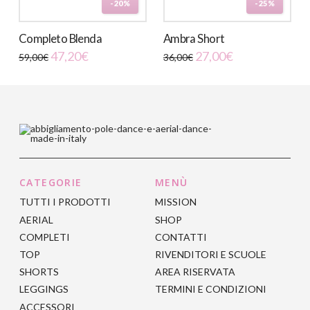
-20%
-25%
Completo Blenda
Ambra Short
Il
Il
47,20
€
27,00
€
59,00
€
36,00
€
prezzo
prezzo
Questo
originale
attuale
era:
è:
prodotto
59,00€.
47,20€.
ha
più
varianti.
Le
opzioni
CATEGORIE
MENÙ
possono
TUTTI I PRODOTTI
MISSION
essere
AERIAL
SHOP
scelte
COMPLETI
CONTATTI
nella
TOP
RIVENDITORI E SCUOLE
pagina
SHORTS
AREA RISERVATA
del
LEGGINGS
TERMINI E CONDIZIONI
prodotto
ACCESSORI